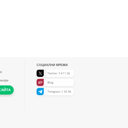
СОЦИАЛНИ МРЕЖИ
а
Twitter
611.3k
тньори
Blog
САЙТА
Telegram
33.9k