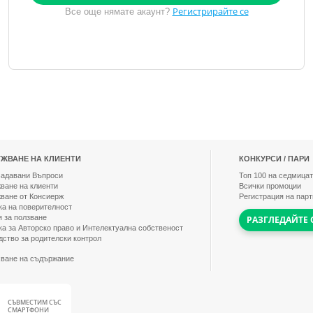
Регистрирайте се
Все още нямате акаунт?
ЖВАНЕ НА КЛИЕНТИ
КОНКУРСИ / ПАРИ
Задавани Въпроси
Топ
100
на седмицат
ване на клиенти
Всички промоции
ване от Консиерж
Регистрация на пар
ка на поверителност
я за ползване
РАЗГЛЕДАЙТЕ 
ка за Авторско право и Интелектуална собственост
дство за родителски контрол
ване на съдържание
СЪВМЕСТИМ СЪС
СМАРТФОНИ