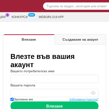
ЦИИ
КОНКУРСИ
WEBGIRLS18 APP
Влизане
Създаване на акаунт
Влезте във вашия
акаунт
Вашето потребителско име
Вашата парола
Забравена парола?
Запомни ме
Влизане