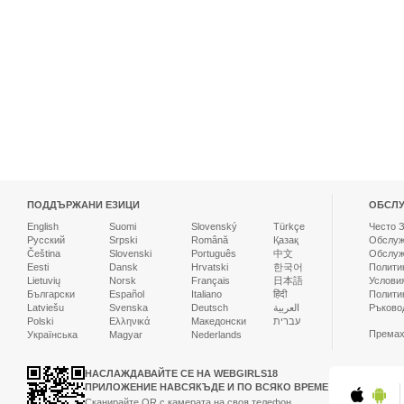
ПОДДЪРЖАНИ ЕЗИЦИ
ОБСЛУ
English
Suomi
Slovenský
Türkçe
Често 
Русский
Srpski
Română
Қазақ
Oбслуж
Čeština
Slovenski
Português
中文
Обслуж
Eesti
Dansk
Hrvatski
한국어
Полити
Lietuvių
Norsk
Français
日本語
Услови
Български
Español
Italiano
हिंदी
Полити
Latviešu
Svenska
Deutsch
العربية
Ръково
Polski
Ελληνικά
Македонски
עברית
Премах
Українська
Magyar
Nederlands
НАСЛАЖДАВАЙТЕ СЕ НА WEBGIRLS18
ПРИЛОЖЕНИЕ НАВСЯКЪДЕ И ПО ВСЯКО ВРЕМЕ
Сканирайте QR с камерата на своя телефон